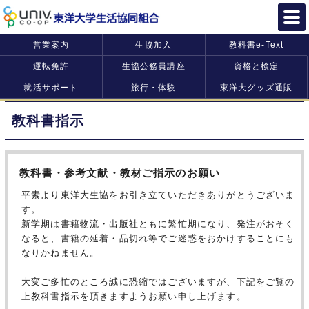
営業案内
生協加入
教科書e-Text
運転免許
生協公務員講座
資格と検定
就活サポート
旅行・体験
東洋大グッズ通販
教科書指示
教科書・参考文献・教材ご指示のお願い
平素より東洋大生協をお引き立ていただきありがとうございま
す。
新学期は書籍物流・出版社ともに繁忙期になり、発注がおそく
なると、書籍の延着・品切れ等でご迷惑をおかけすることにも
なりかねません。
大変ご多忙のところ誠に恐縮ではございますが、下記をご覧の
上教科書指示を頂きますようお願い申し上げます。