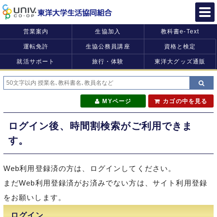
営業案内
生協加入
教科書e-Text
運転免許
生協公務員講座
資格と検定
就活サポート
旅行・体験
東洋大グッズ通販
MYページ
カゴの中を見る
ログイン後、時間割検索がご利用できま
す。
Web利用登録済の方は、ログインしてください。
まだWeb利用登録済がお済みでない方は、サイト利用登録
をお願いします。
ログイン